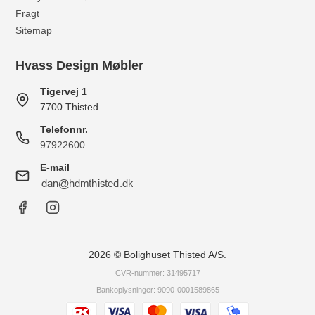
Fragt
Sitemap
Hvass Design Møbler
Tigervej 1
7700 Thisted
Telefonnr.
97922600
E-mail
2026 © Bolighuset Thisted A/S.
CVR-nummer: 31495717
Bankoplysninger: 9090-0001589865