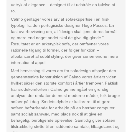
udtryk af elegance – designet til at udstråle en følelse af
ro.
Calmo gentager vores arv af sofaekspertise i en frisk
typologi fra den portugisiske designer Hugo Passos. En
fast overbevisning om, at "design skal tjene deres formål,
og mere end noget andet skal de give dig glæde."
Resultatet er en arketypisk sofa, der omfavner vores
rationelle tilgang til former, der følger funktion –
afbalanceret af subtil styling, der giver serien endnu mere
international appel.
Med henvisning til vores arv fra sofadesign afspejler den
gennemtænkte konstruktion af Calmo vores årtiers viden,
hvilket sikrer den største komfort i årtier fremover. Faktisk
har siddekomforten i Calmo gennemgået en grundig
analyse, der omfatter de mest moderne måder, folk bruger
sofaer på i dag. Sædets dybde er kalibreret til at gøre
sofaen befordrende for arbejde på en bærbar computer
samt socialt samvær, med plads nok til at give en
behagelig, beroligende oplevelse. Samtidig giver sofaen
tilstrækkelig støtte til en siddende samtale, tilbagelænet og