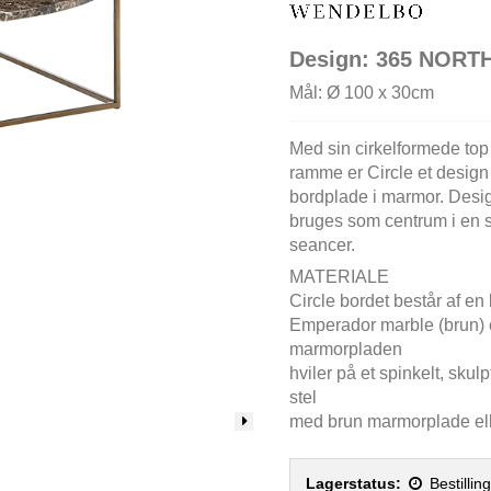
Design: 365 NORT
Mål: Ø 100 x 30cm
Med sin cirkelformede top
ramme er Circle et desig
bordplade i marmor. Desig
bruges som centrum i en s
seancer.
MATERIALE
Circle bordet består af en
Emperador marble (brun) e
marmorpladen
hviler på et spinkelt, skul
stel
med brun marmorplade elle
Lagerstatus:
Bestillin