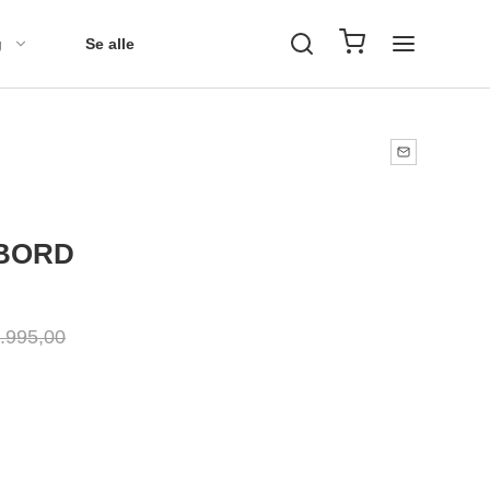
g
Se alle
ABORD
.995,00