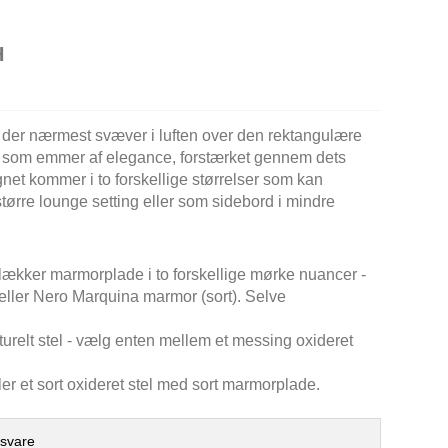
H
 der nærmest svæver i luften over den rektangulære
n som emmer af elegance, forstærket gennem dets
net kommer i to forskellige størrelser som kan
tørre lounge setting eller som sidebord i mindre
 lækker marmorplade i to forskellige mørke nuancer -
ller Nero Marquina marmor (sort). Selve
pturelt stel - vælg enten mellem et messing oxideret
r et sort oxideret stel med sort marmorplade.
gsvare